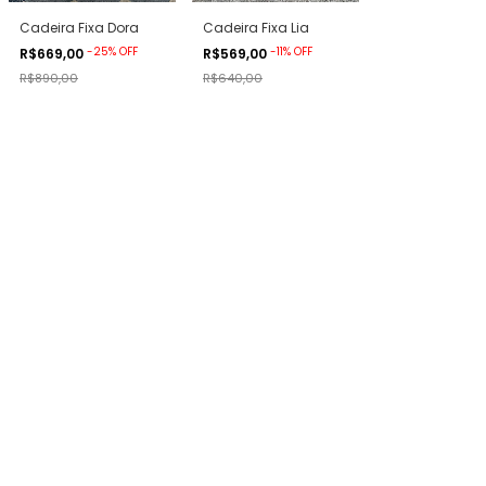
Cadeira Fixa Dora
Cadeira Fixa Lia
-
25
%
OFF
-
11
%
OFF
R$669,00
R$569,00
R$890,00
R$640,00