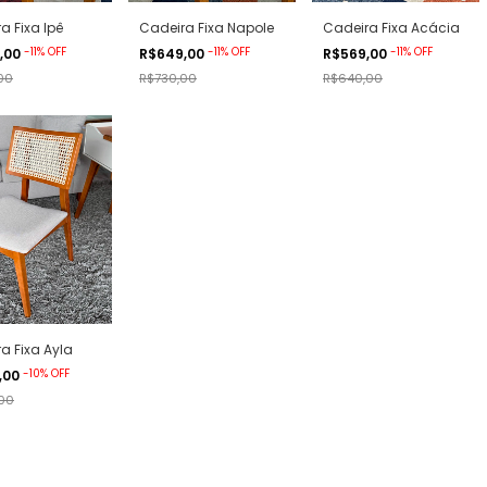
a Fixa Ipê
Cadeira Fixa Napole
Cadeira Fixa Acácia
-
11
%
OFF
-
11
%
OFF
-
11
%
OFF
,00
R$649,00
R$569,00
00
R$730,00
R$640,00
a Fixa Ayla
-
10
%
OFF
,00
00