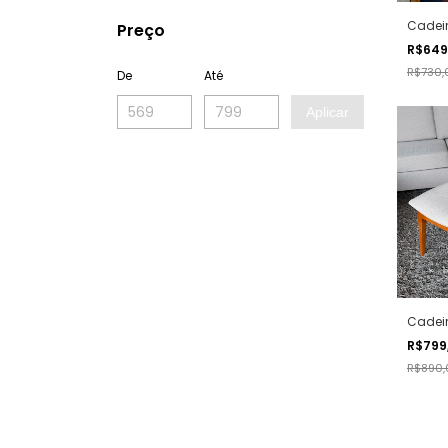
Cadeir
Preço
R$649
R$730,
De
Até
Aplicar
Cadeir
R$799
R$890,