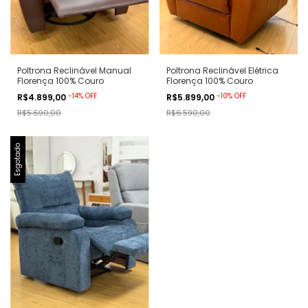
Poltrona Reclinável Manual
Poltrona Reclinável Elétrica
Florença 100% Couro
Florença 100% Couro
-
14
%
OFF
-
10
%
OFF
R$4.899,00
R$5.899,00
R$5.690,00
R$6.590,00
Esgotado