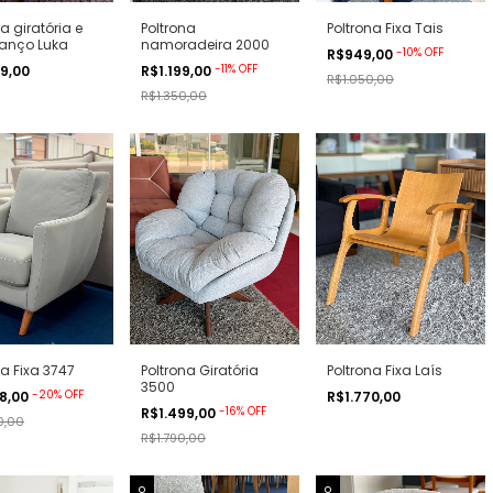
a giratória e
Poltrona
Poltrona Fixa Tais
lanço Luka
namoradeira 2000
-
10
%
OFF
R$949,00
-
11
%
OFF
99,00
R$1.199,00
R$1.050,00
R$1.350,00
na Fixa 3747
Poltrona Giratória
Poltrona Fixa Laís
3500
-
20
%
OFF
98,00
R$1.770,00
-
16
%
OFF
R$1.499,00
0,00
R$1.790,00