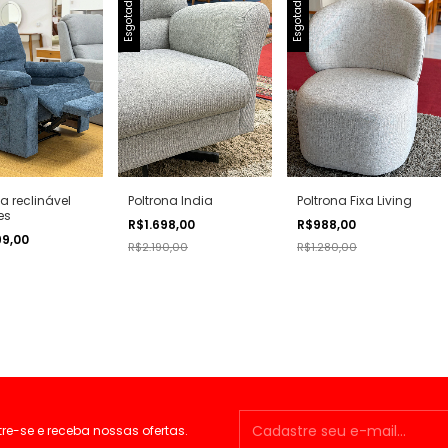
Esgotado
Esgotado
na reclinável
Poltrona India
Poltrona Fixa Living
es
R$1.698,00
R$988,00
99,00
R$2.190,00
R$1.280,00
e-se e receba nossas ofertas.