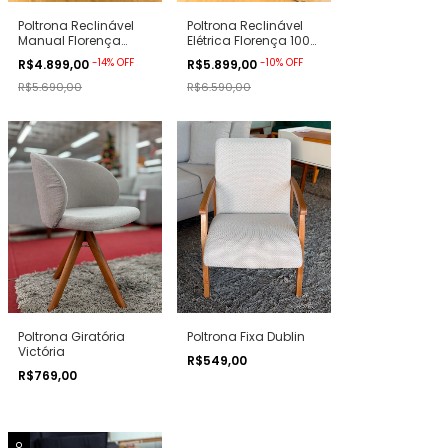
Poltrona Reclinável
Poltrona Reclinável
Manual Florença
Elétrica Florença 100%
100% Couro
Couro
-
14
%
OFF
-
10
%
OFF
R$4.899,00
R$5.899,00
R$5.690,00
R$6.590,00
Poltrona Giratória
Poltrona Fixa Dublin
Victória
R$549,00
R$769,00