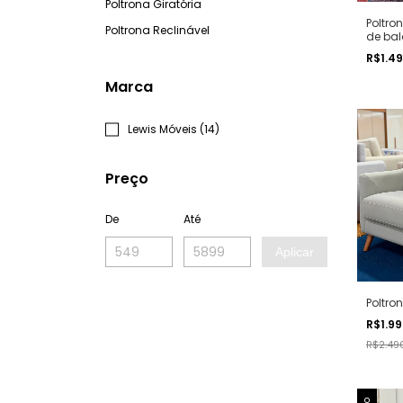
Poltrona Giratória
Poltron
Poltrona Reclinável
de ba
R$1.4
Marca
Lewis Móveis (14)
Preço
De
Até
Aplicar
Poltro
R$1.9
R$2.49