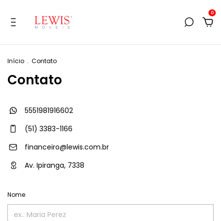
0
Início
.
Contato
Contato
5551981916602
(51) 3383-1166
financeiro@lewis.com.br
Av. Ipiranga, 7338
Nome